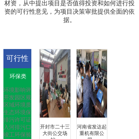
材资，从中提出项目是否值得投资和如何进行投
资的可行性意见，为项目决策审批提供全面的依
据。
可行性
研究报
环保类
环境影响评价
告
/kexingxingyanjubaogao
开发园区规划环评
区域环境质量评估
生态环境保护规划
排污许可证申报
入河排污口论证
开封市二十三
河南省发达起
大街公交场
重机有限公
竣工环保验收