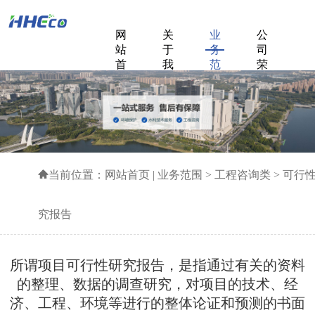
网
关
业
公
站
于
务
司
首
我
范
荣
页
们
围
誉
成
新
联
功
闻
系
案
中
我
例
心
们
当前位置：
网站首页
|
业务范围
>
工程咨询类
>
可行
究报告
所谓项目可行性研究报告，是指通过有关的资料
的整理、数据的调查研究，对项目的技术、经
济、工程、环境等进行的整体论证和预测的书面