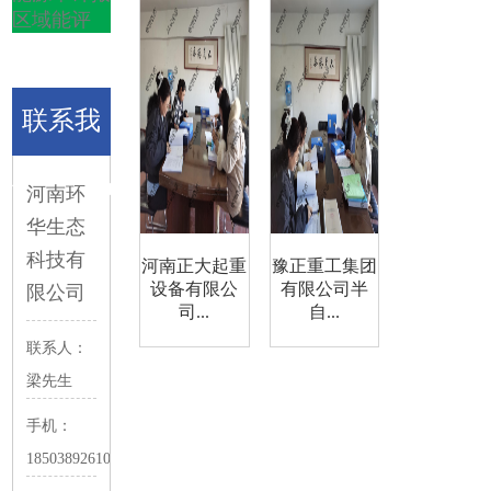
区域能评
联系我
们
/Contact
河南环
华生态
Us
科技有
河南正大起重
豫正重工集团
设备有限公
有限公司半
限公司
司...
自...
联系人：
梁先生
手机：
18503892610