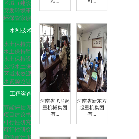
站...
司...
区域（建设项目）生态调查
突发环境事件应急预案
环保管家服务
水利技术服务类
水土保持方案
水土保持监测
水土保持设施验收
区域水土保持方案
区域水资源论证
水资源论证
洪水影响评价
工程咨询类
河南省飞马起
河南省新东方
节能评估
项目前期谋划
重机械集团
起重机集团
有...
有...
项目建议书
可行性研究报告
可行性研究报告评估
能源审计报告
节能诊断