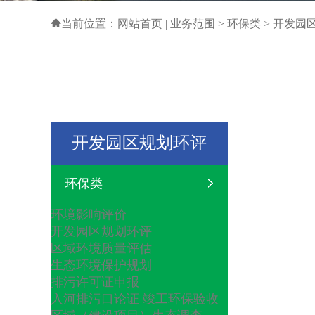
当前位置：
网站首页
|
业务范围
>
环保类
>
开发园
开发园区规划环评
环保类
/kaifayuanquguihuahuanping
环境影响评价
开发园区规划环评
区域环境质量评估
生态环境保护规划
排污许可证申报
入河排污口论证
竣工环保验收