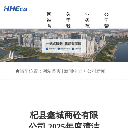
网
关
业
公
站
于
务
司
首
我
范
荣
页
们
围
誉
成
新
联
功
闻
系
案
中
我
例
心
们
当前位置：
网站首页
|
新闻中心
>
公司新闻
杞县鑫城商砼有限
公司 2025年度清洁