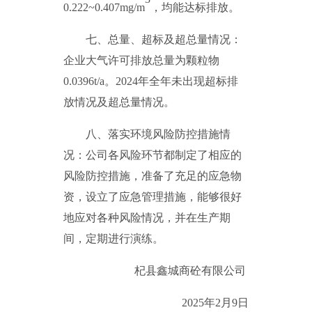
0.222
~
0.407
mg/m
，
均能达标排放。
七、总量、超标及超总量情况：
企业大气许可排放总量为颗粒物
0.0396
t/a
。
2024
年全年未出现超标排
放情况及超总量情况
。
八、落实环境风险防控措施情
况：公司各风险环节都制定了相应的
风险防控措施，准备了充足的应急物
资，设立了应急管理措施，能够很好
地应对各种风险情况
，
并
在生产期
间，定期进行演练。
杞县鑫城商砼有限公司
2025
年
2
月
9
日